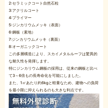
2:セラミックコート自然石粒
3:アクリルコート
4:プライマー
5:ジンカリウムメッキ（表面）
6:鋼板（素地）
7:ジンカリウムメッキ（裏面）
8:オーガニックコート
この多層構造により、スカイメタルルーフは驚異的
な耐久性を発揮します。
特にジンカリウム鋼板の採用は、従来の鋼板と比べ
て3～6倍もの長寿命化を可能にしました。
また、1㎡あたり約6kgと軽量なため、建物への負荷
を最小限に抑えられるのも大きな利点です。