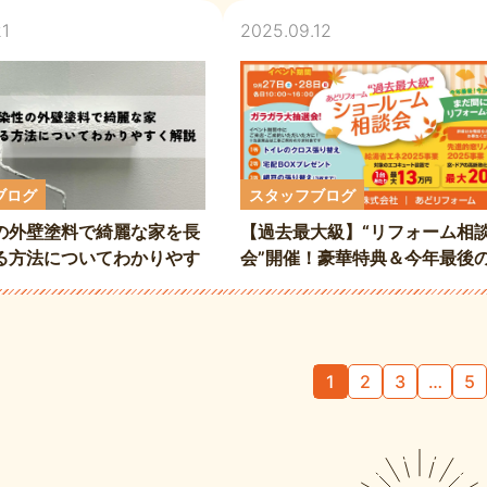
21
2025.09.12
スタッフブログ
ブログ
【過去最大級】“リフォーム相
の外壁塗料で綺麗な家を長
会”開催！豪華特典＆今年最後
る方法についてわかりやす
助金チャンス
1
2
3
…
5