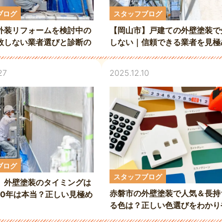
ブログ
スタッフブログ
外装リフォームを検討中の
【岡山市】戸建ての外壁塗装で
敗しない業者選びと診断の
しない｜信頼できる業者を見極
ポイント
27
2025.12.10
ブログ
スタッフブログ
】外壁塗装のタイミングは
赤磐市の外壁塗装で人気＆長持
10年は本当？正しい見極め
る色は？正しい色選びをわかり
く解説