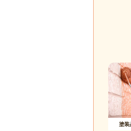
ジ
送
り
塗装