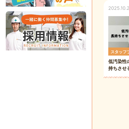
2025.10.
スタッフ
低汚染性
持ちさせ
く解説
投
稿
の
ペ
ー