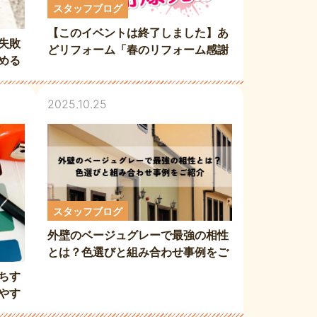
スタッフブログ
【このイベントは終了しました】あ
失敗
どリフォーム「春のリフォーム感謝
める
爆発祭」3月28日・29日開催決定！
2025.10.25
スタッフブログ
外壁のベージュグレーで最強の相性
とは？色選びと組み合わせ事例をご
紹介
ちす
やす