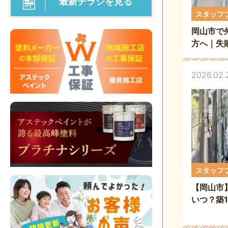
最新チラシを見る
スタッフ
岡山市で
方へ｜失
重要性
2026.02.
スタッフ
【岡山市
いつ？築
方を解説