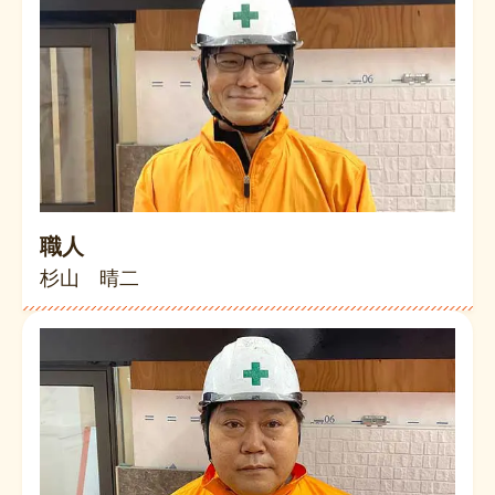
職人
杉山 晴二