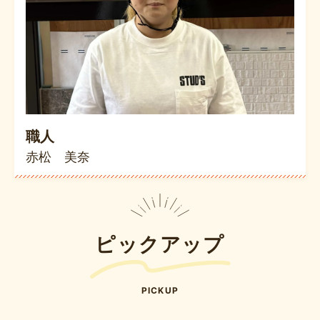
職人
赤松 美奈
ピックアップ
PICKUP