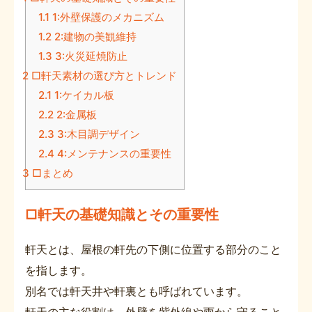
1.1
1:外壁保護のメカニズム
1.2
2:建物の美観維持
1.3
3:火災延焼防止
2
□軒天素材の選び方とトレンド
2.1
1:ケイカル板
2.2
2:金属板
2.3
3:木目調デザイン
2.4
4:メンテナンスの重要性
3
□まとめ
□軒天の基礎知識とその重要性
軒天とは、屋根の軒先の下側に位置する部分のこと
を指します。
別名では軒天井や軒裏とも呼ばれています。