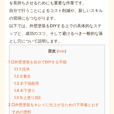
を長持ちさせるためにも重要な作業です。
自分で行うことによるコスト削減や、新しいスキル
の習得にもつながります。
以下では、外壁塗装をDIYする上での具体的なステ
ップと、成功のコツ、そして避けるべき一般的な落
とし穴について説明します。
目次
[
hide
]
1
□外壁塗装を自分でDIYする手順
1.1
1:洗浄
1.2
2:養生
1.3
3:下地処理
1.4
4:下塗り
1.5
5:上塗り2回
2
□外壁塗装をキレイに仕上がるための下準備とおす
すめの塗料