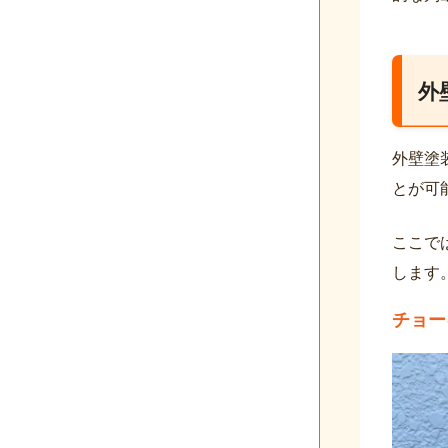
外
外壁塗
とが可
ここで
します
チョー