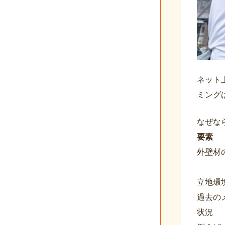
ネット
ミング
なぜな
要素
外壁材
立地環
過去の
状況