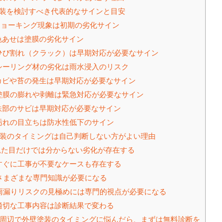
装を検討すべき代表的なサインと目安
ョーキング現象は初期の劣化サイン
あせは塗膜の劣化サイン
ひび割れ（クラック）は早期対応が必要なサイン
シーリング材の劣化は雨水浸入のリスク
ビや苔の発生は早期対応が必要なサイン
塗膜の膨れや剥離は緊急対応が必要なサイン
部のサビは早期対応が必要なサイン
汚れの目立ちは防水性低下のサイン
装のタイミングは自己判断しない方がよい理由
た目だけでは分からない劣化が存在する
すぐに工事が不要なケースも存在する
さまざまな専門知識が必要になる
雨漏りリスクの見極めには専門的視点が必要になる
適切な工事内容は診断結果で変わる
周辺で外壁塗装のタイミングに悩んだら、まずは無料診断を