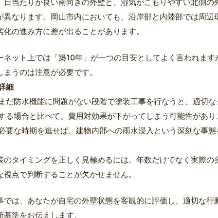
、日当たりが良い南向きの外壁と、湿気がこもりやすい北側の
が異なります。岡山市内においても、沿岸部と内陸部では周辺
劣化の進み方に差が出ることがあります。
ーネット上では「築10年」が一つの目安としてよく言われます
しまうのは注意が必要です。
詳細
まだ防水機能に問題がない段階で塗装工事を行なうと、適切な
する場合と比べて、費用対効果が下がってしまう可能性があり
必要な時期を逃せば、建物内部への雨水浸入という深刻な事態
装のタイミングを正しく見極めるには、年数だけでなく実際の
な視点で判断することが欠かせません。
事では、あなたが自宅の外壁状態を客観的に評価し、適切な行
断基準をお伝えします。