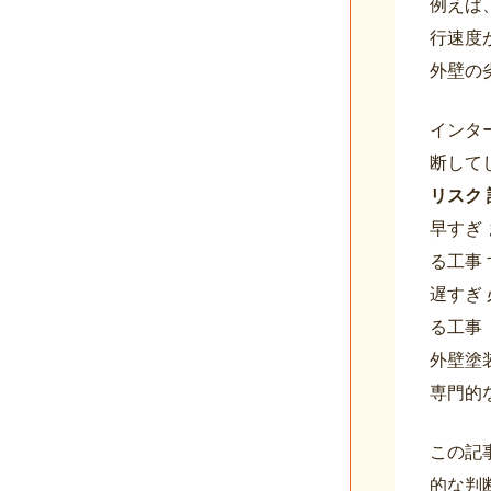
例えば
行速度
外壁の
インタ
断して
リスク
早すぎ
る工事
遅すぎ
る工事
外壁塗
専門的
この記
的な判