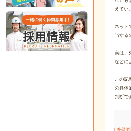
えてい
ネット
当する
実は、
などに
この記
の具体
判断で
1
外壁塗