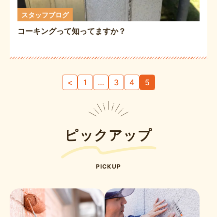
スタッフブログ
コーキングって知ってますか？
投
<
1
…
3
4
5
稿
の
ペ
ー
ピックアップ
ジ
送
り
PICKUP