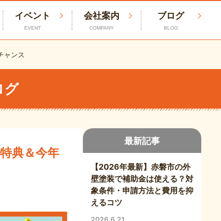
イベント
会社案内
ブログ
EVENT
COMPANY
BLOG
チャンス
ログ
最新記事
華特典＆今年
【2026年最新】赤磐市の外
壁塗装で補助金は使える？対
象条件・申請方法と費用を抑
えるコツ
2026.6.21