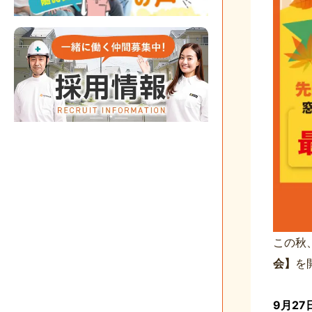
この秋
会】
を
9月2