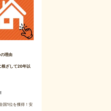
つの理由
根ざして20年以
！
全国1位を獲得！安