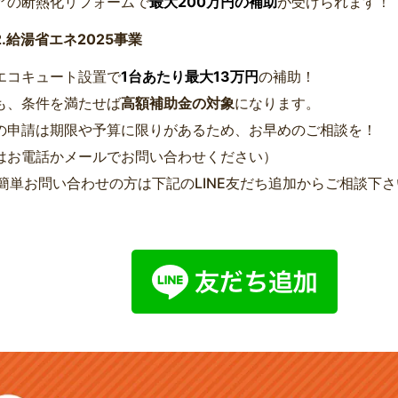
アの断熱化リフォームで
最大200万円の補助
が受けられます！
.給湯省エネ2025事業
エコキュート設置で
1台あたり最大13万円
の補助！
も、条件を満たせば
高額補助金の対象
になります。
の申請は期限や予算に限りがあるため、お早めのご相談を！
はお電話かメールでお問い合わせください）
Eで簡単お問い合わせの方は下記のLINE友だち追加からご相談下