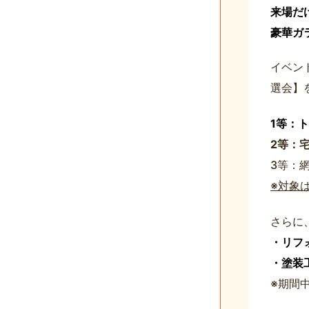
来場だ
豪華ガ
イベン
選会】
1等：
2等：
3等：
※対象
さらに
・リフ
・塗装
※期間