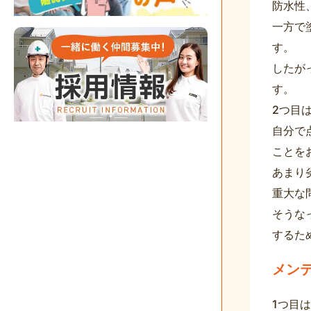
防水性
一方で
す。
したが
す。
2つ目
自分で
ことを
あまり
重大な
そうな
するた
メン
1つ目