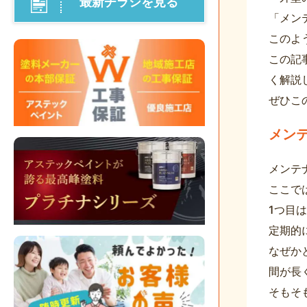
最新チラシを見る
「メン
このよ
この記
く解説
ぜひこ
メン
メンテ
ここで
1つ目
定期的
なぜか
間が長
そもそ