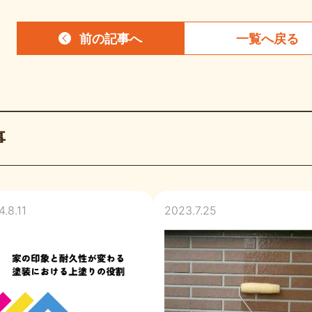
前の記事
へ
一覧へ
戻る
事
.8.11
2023.7.25