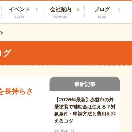
イベント
会社案内
ブログ
EVENT
COMPANY
BLOG
介！
ログ
最新記事
を長持ちさ
【2026年最新】赤磐市の外
壁塗装で補助金は使える？対
象条件・申請方法と費用を抑
えるコツ
2026.6.21