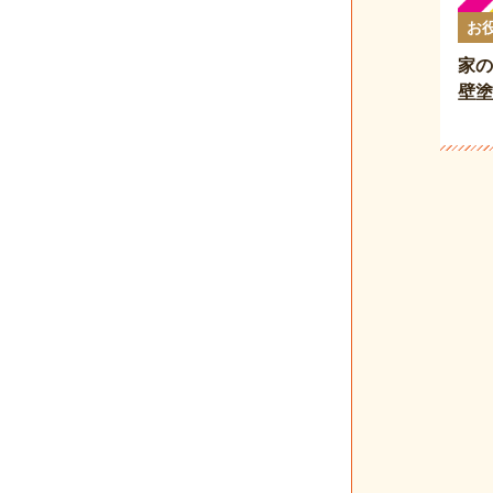
お
家の
壁塗
徹底