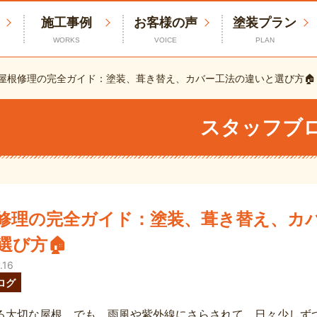
施工事例
お客様の声
塗装プラン
WORKS
VOICE
PLAN
屋根修理の完全ガイド：塗装、葺き替え、カバー工法の違いと選び方🏠
スタッフブ
修理の完全ガイド：塗装、葺き替え、カ
選び方🏠
.16
ログ
る大切な屋根。でも、雨風や紫外線にさらされて、日々少しずつ