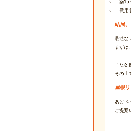
築1
費用
結局、
最適な
まずは
また各
その上
屋根リ
あどペ
ご提案