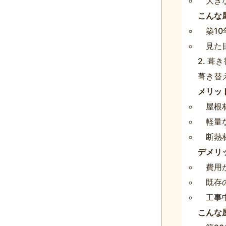
大き
こんな
築1
見た
2. 葺き
葺き替
メリッ
屋根
軽量
断熱
デメリ
費用
既存
工事
こんな