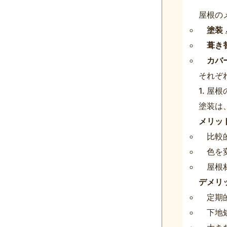
屋根の
塗装

葺き
カバ
それぞ
1. 屋根
塗装は
メリッ
比較
色を
屋根
デメリ
定期
下地