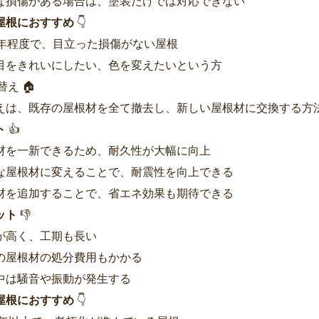
な損傷がある場合は、塗装だけでは対応できない
屋根におすすめ
👇
0年程度で、目立った損傷がない屋根
目をきれいにしたい、色を変えたいという方
替え 🏠
えは、既存の屋根材を全て撤去し、新しい屋根材に交換する方
ト
👍
材を一新できるため、耐久性が大幅に向上
な屋根材に変えることで、耐震性を向上できる
材を追加することで、省エネ効果も期待できる
ット
👎
が高く、工期も長い
の屋根材の処分費用もかかる
中は騒音や振動が発生する
屋根におすすめ
👇