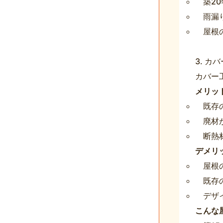
築2
雨漏
屋根
3. カバ
カバー
メリッ
既存
廃材
断熱
デメリ
屋根
既存
デザ
こんな