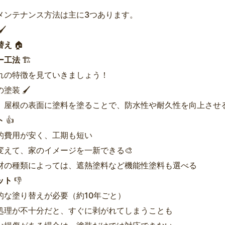
メンテナンス方法は主に3つあります。
️
替え
🏠
ー工法
🏗️
れの特徴を見ていきましょう！
の塗装 🖌️
、屋根の表面に塗料を塗ることで、防水性や耐久性を向上させ
ト
👍
的費用が安く、工期も短い
変えて、家のイメージを一新できる🎨
材の種類によっては、遮熱塗料など機能性塗料も選べる
ット
👎
的な塗り替えが必要（約10年ごと）
処理が不十分だと、すぐに剥がれてしまうことも