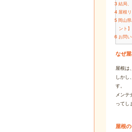
3
結局、
4
屋根リ
5
岡山県
ント】
6
お問い
なぜ屋
屋根は
しかし
す。
メンテ
ってし
屋根の