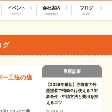
イベント
会社案内
ブログ
EVENT
COMPANY
BLOG
ログ
最新記事
バー工法の違
【2026年最新】赤磐市の外
壁塗装で補助金は使える？対
象条件・申請方法と費用を抑
えるコツ
傷んでいます😢
2026.6.21