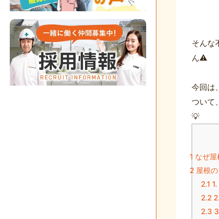
そんな
ん⚠️
今回は
ついて
💡
1
なぜ屋
2
屋根の
2.1
1
2.2
2
2.3
3