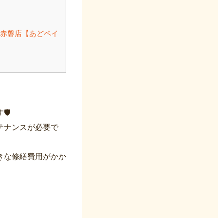
赤磐店【あどペイ
️
テナンスが必要で
きな修繕費用がかか