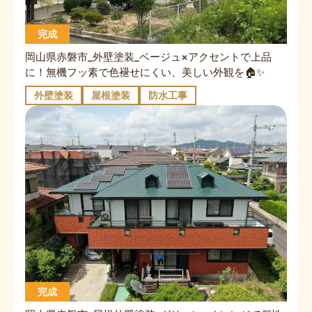
完成
岡山県赤磐市_外壁塗装_ベージュ×アクセントで上品
に！無機フッ素で色褪せにくい、美しい外観を🏠✨
外壁塗装
屋根塗装
防水工事
完成