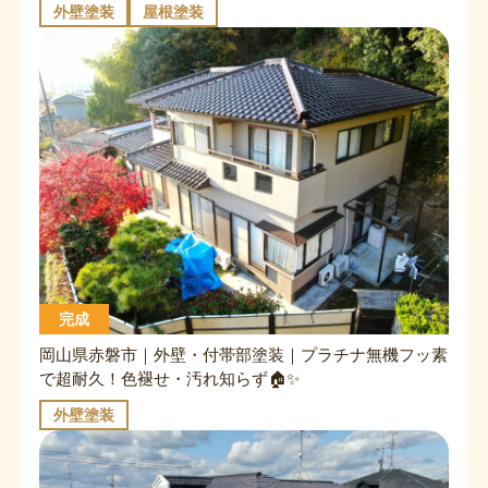
外壁塗装
屋根塗装
完成
岡山県赤磐市｜外壁・付帯部塗装｜プラチナ無機フッ素
で超耐久！色褪せ・汚れ知らず🏠✨
外壁塗装