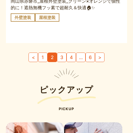
岡山県赤磐市_屋根外壁塗装_グリーン×オレンジで個性
的に！遮熱無機フッ素で超耐久＆快適🏠✨
外壁塗装
屋根塗装
投
<
1
2
3
4
…
6
>
稿
の
ペ
ー
ピックアップ
ジ
送
り
PICKUP