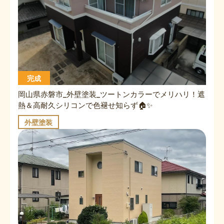
完成
岡山県赤磐市_外壁塗装_ツートンカラーでメリハリ！遮
熱＆高耐久シリコンで色褪せ知らず🏠✨
外壁塗装