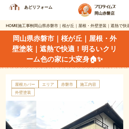
あどリフォーム
岡山赤磐店
HOME
施工事例
岡山県赤磐市｜桜が丘｜屋根・外壁塗装｜遮熱で快適
岡山県赤磐市｜桜が丘｜屋根・外
壁塗装｜遮熱で快適！明るいクリ
ーム色の家に大変身🏠✨
屋根カバー
エリア
赤磐市
施工内容
外壁塗装