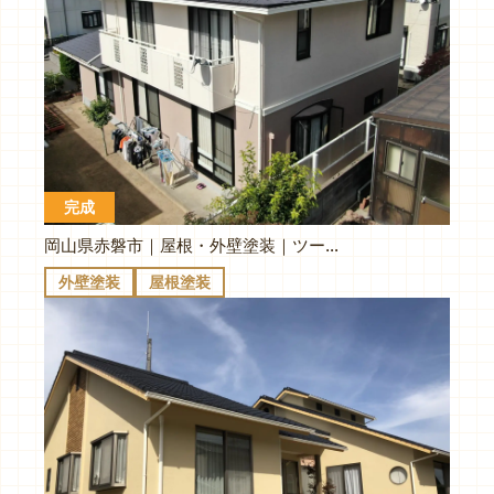
完成
岡山県赤磐市｜屋根・外壁塗装｜ツートンカラーで可愛くリフォーム！遮熱＆高耐久で色褪せ知らず🏠✨
外壁塗装
屋根塗装