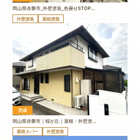
岡山県赤磐市_外壁塗装_色褪せSTOP！遮熱無機フッ素で汚れにくい外壁へ🏠✨
外壁塗装
屋根塗装
完成
岡山県赤磐市｜桜が丘｜屋根・外壁塗装｜遮熱で快適！明るいクリーム色の家に大変身🏠✨
屋根カバー
外壁塗装