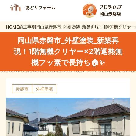
あどリフォーム
岡山赤磐店
HOME
施工事例
岡山県赤磐市_外壁塗装_新築再現！1階無機クリヤー
岡山県赤磐市_外壁塗装_新築再
現！1階無機クリヤー×2階遮熱無
機フッ素で長持ち🏠✨
赤磐市
外壁塗装