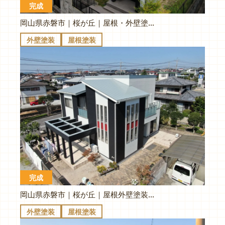
完成
岡山県赤磐市｜桜が丘｜屋根・外壁塗装｜グリーン×ブルーの爽やかツートン！遮熱＆超耐久🏠
外壁塗装
屋根塗装
完成
岡山県赤磐市｜桜が丘｜屋根外壁塗装｜こだわりの邸宅を赤のアクセントで再生！超低汚染・無機フッ素で守る🏠✨
外壁塗装
屋根塗装