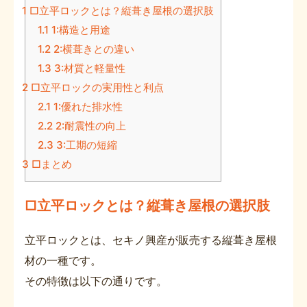
1
□立平ロックとは？縦葺き屋根の選択肢
1.1
1:構造と用途
1.2
2:横葺きとの違い
1.3
3:材質と軽量性
2
□立平ロックの実用性と利点
2.1
1:優れた排水性
2.2
2:耐震性の向上
2.3
3:工期の短縮
3
□まとめ
□立平ロックとは？縦葺き屋根の選択肢
立平ロックとは、セキノ興産が販売する縦葺き屋根
材の一種です。
その特徴は以下の通りです。